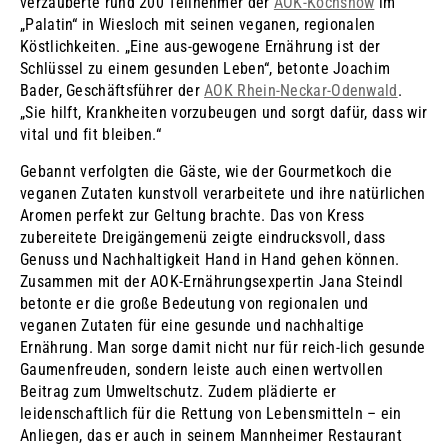
verzauberte rund 200 Teilnehmer der
AOK-Kochshow
im
„Palatin“ in Wiesloch mit seinen veganen, regionalen
Köstlichkeiten. „Eine aus-gewogene Ernährung ist der
Schlüssel zu einem gesunden Leben“, betonte Joachim
Bader, Geschäftsführer der
AOK Rhein-Neckar-Odenwald
.
„Sie hilft, Krankheiten vorzubeugen und sorgt dafür, dass wir
vital und fit bleiben.“
Gebannt verfolgten die Gäste, wie der Gourmetkoch die
veganen Zutaten kunstvoll verarbeitete und ihre natürlichen
Aromen perfekt zur Geltung brachte. Das von Kress
zubereitete Dreigängemenü zeigte eindrucksvoll, dass
Genuss und Nachhaltigkeit Hand in Hand gehen können.
Zusammen mit der AOK-Ernährungsexpertin Jana Steindl
betonte er die große Bedeutung von regionalen und
veganen Zutaten für eine gesunde und nachhaltige
Ernährung. Man sorge damit nicht nur für reich-lich gesunde
Gaumenfreuden, sondern leiste auch einen wertvollen
Beitrag zum Umweltschutz. Zudem plädierte er
leidenschaftlich für die Rettung von Lebensmitteln – ein
Anliegen, das er auch in seinem Mannheimer Restaurant