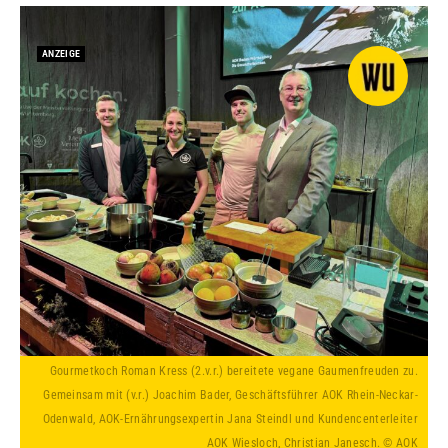
ANZEIGE
Gourmetkoch Roman Kress (2.v.r.) bereitete vegane Gaumenfreuden zu.
Gemeinsam mit (v.r.) Joachim Bader, Geschäftsführer AOK Rhein-Neckar-
Odenwald, AOK-Ernährungsexpertin Jana Steindl und Kundencenterleiter
AOK Wiesloch, Christian Janesch. © AOK