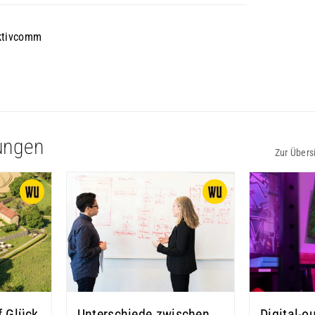
ktivcomm
ungen
Zur Übers
f Glück
Unterschiede zwischen
Digital-o