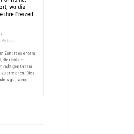
rt, wo die
e ihre Freizeit
24
 Vertrieb
en Zeit ist es enorm
 die richtige
m richtigen Ort zur
t zu erreichen. Dies
nders gut, wenn