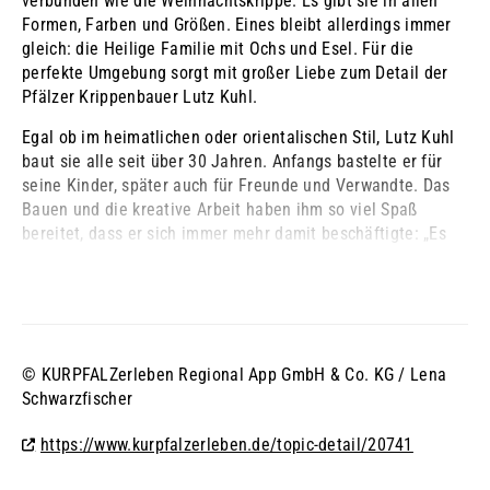
verbunden wie die Weihnachtskrippe. Es gibt sie in allen
Formen, Farben und Größen. Eines bleibt allerdings immer
gleich: die Heilige Familie mit Ochs und Esel. Für die
perfekte Umgebung sorgt mit großer Liebe zum Detail der
Pfälzer Krippenbauer Lutz Kuhl.
Egal ob im heimatlichen oder orientalischen Stil, Lutz Kuhl
baut sie alle seit über 30 Jahren. Anfangs bastelte er für
seine Kinder, später auch für Freunde und Verwandte. Das
Bauen und die kreative Arbeit haben ihm so viel Spaß
bereitet, dass er sich immer mehr damit beschäftigte: „Es
ist wie ...
© KURPFALZerleben Regional App GmbH & Co. KG / Lena
Schwarzfischer
https://www.kurpfalzerleben.de/topic-detail/20741