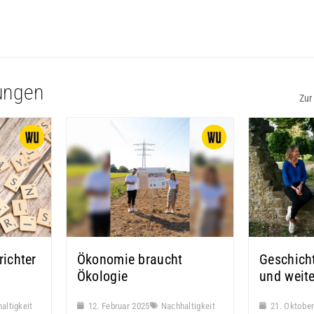
ungen
Zur
richter
Ökonomie braucht
Geschich
Ökologie
und weit
altigkeit
12. Februar 2025
Nachhaltigkeit
21. Oktobe