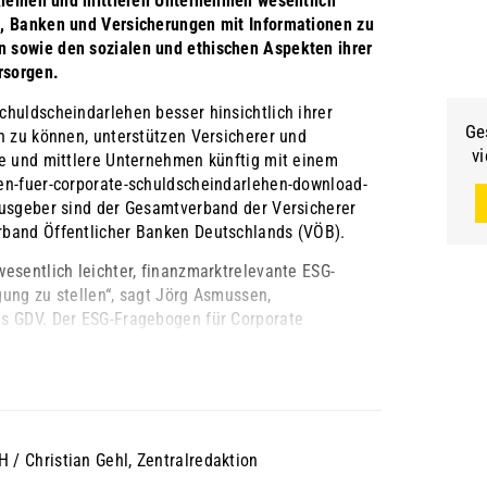
 kleinen und mittleren Unternehmen wesentlich
, Banken und Versicherungen mit Informationen zu
 sowie den sozialen und ethischen Aspekten ihrer
rsorgen.
chuldscheindarlehen besser hinsichtlich ihrer
Ge
n zu können, unterstützen Versicherer und
vi
ne und mittlere Unternehmen künftig mit einem
en-fuer-corporate-schuldscheindarlehen-download-
ausgeber sind der Gesamtverband der Versicherer
band Öffentlicher Banken Deutschlands (VÖB).
esentlich leichter, finanzmarktrelevante ESG-
ung zu stellen“, sagt Jörg Asmussen,
s GDV. Der ESG-Fragebogen für Corporate
eichtert es ...
/ Christian Gehl, Zentralredaktion