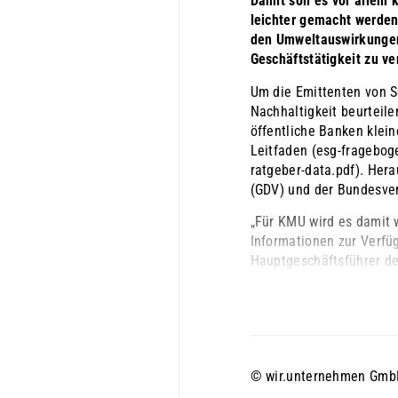
Damit soll es vor allem
leichter gemacht werden
den Umweltauswirkungen
Geschäftstätigkeit zu ve
Um die Emittenten von S
Nachhaltigkeit beurteile
öffentliche Banken klei
Leitfaden (esg-fragebog
ratgeber-data.pdf). Her
(GDV) und der Bundesver
„Für KMU wird es damit w
Informationen zur Verfüg
Hauptgeschäftsführer de
Schuldscheindarlehen erl
© wir.unternehmen GmbH 