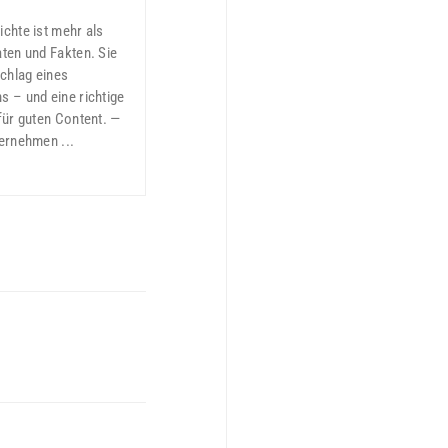
chte ist mehr als
ten und Fakten. Sie
schlag eines
 – und eine richtige
für guten Content. —
ernehmen ...