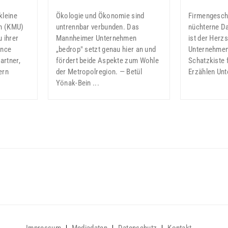
kleine
Ökologie und Ökonomie sind
Firmengeschi
en (KMU)
untrennbar verbunden. Das
nüchterne Da
 ihrer
Mannheimer Unternehmen
ist der Herz
ance
„bedrop" setzt genau hier an und
Unternehmens
artner,
fördert beide Aspekte zum Wohle
Schatzkiste 
ern
der Metropolregion. — Betül
Erzählen Unt
Yönak-Bein ...
Impressum
Mediadaten
Datenschutz
Kontakt