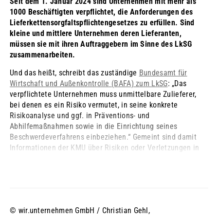
Seit dem 1. Januar 2024 sind Unternehmen mit mehr als
1000 Beschäftigten verpflichtet, die Anforderungen des
Lieferkettensorgfaltspflichtengesetzes zu erfüllen. Sind
kleine und mittlere Unternehmen deren Lieferanten,
müssen sie mit ihren Auftraggebern im Sinne des LkSG
zusammenarbeiten.
Und das heißt, schreibt das zuständige
Bundesamt für
Wirtschaft und Außenkontrolle (BAFA) zum LkSG
: „Das
verpflichtete Unternehmen muss unmittelbare Zulieferer,
bei denen es ein Risiko vermutet, in seine konkrete
Risikoanalyse und ggf. in Präventions- und
Abhilfemaßnahmen sowie in die Einrichtung seines
Beschwerdeverfahrens einbeziehen.“ Gemeint sind damit
Informationen der KMU über Risiken oder Verletzungen in
ihrem Verantwortungsbereich hinsichtlich der im LkSG ...
© wir.unternehmen GmbH / Christian Gehl,