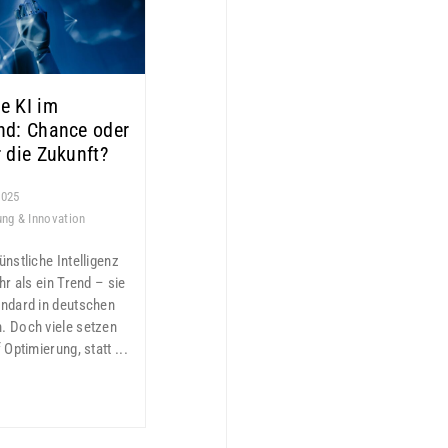
e KI im
nd: Chance oder
r die Zukunft?
2025
rung & Innovation
nstliche Intelligenz
hr als ein Trend – sie
ndard in deutschen
. Doch viele setzen
 Optimierung, statt ...