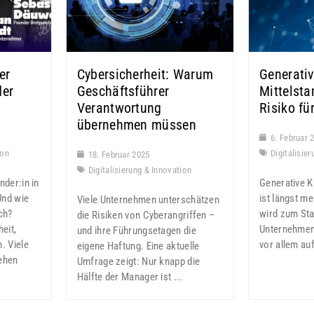
er
Cybersicherheit: Warum
Generativ
der
Geschäftsführer
Mittelsta
Verantwortung
Risiko fü
übernehmen müssen
6. Februar 
ion
Digitalisie
18. Februar 2025
Digitalisierung & Innovation
nder:in in
Generative Kü
Und wie
ist längst me
Viele Unternehmen unterschätzen
ch?
wird zum Sta
die Risiken von Cyberangriffen –
eit,
Unternehmen
und ihre Führungsetagen die
. Viele
vor allem auf
eigene Haftung. Eine aktuelle
ehen
Umfrage zeigt: Nur knapp die
Hälfte der Manager ist ...