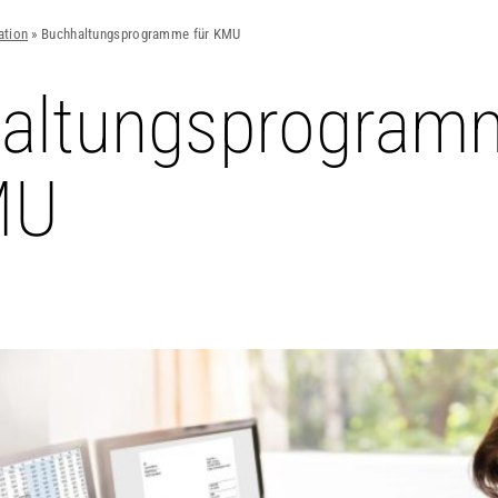
ation
»
Buchhaltungsprogramme für KMU
altungsprogram
MU