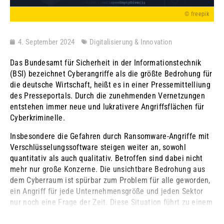
© freepik
4. September 2024
Digitalisierung & Innovation
Das Bundesamt für Sicherheit in der Informationstechnik
(BSI) bezeichnet Cyberangriffe als die größte Bedrohung für
die deutsche Wirtschaft, heißt es in einer Pressemittelliung
des Presseportals. Durch die zunehmenden Vernetzungen
entstehen immer neue und lukrativere Angriffsflächen für
Cyberkriminelle.
Insbesondere die Gefahren durch Ransomware-Angriffe mit
Verschlüsselungssoftware steigen weiter an, sowohl
quantitativ als auch qualitativ. Betroffen sind dabei nicht
mehr nur große Konzerne. Die unsichtbare Bedrohung aus
dem Cyberraum ist spürbar zum Problem für alle geworden,
ein Angriff für jede Unternehmensgröße und jeden Sektor
nur noch eine Frage der Zeit. Diese Situation führt zu einem
Wandel. Es reicht nicht mehr allein ...