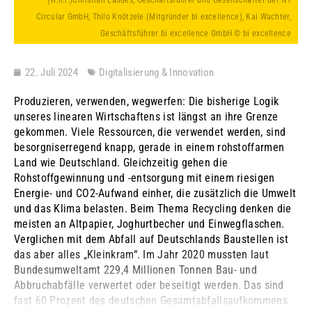
(vl.n.r.)Christian Landes, Geschäftsführer und Gesellschafter der N1
Circular GmbH, Thilo Knötzele (Mitgründer bi excellence), Kai Wachter,
Geschäftsführer bi excellence GmbH © bi excellence
22. Juli 2024
Digitalisierung & Innovation
Produzieren, verwenden, wegwerfen: Die bisherige Logik
unseres linearen Wirtschaftens ist längst an ihre Grenze
gekommen. Viele Ressourcen, die verwendet werden, sind
besorgniserregend knapp, gerade in einem rohstoffarmen
Land wie Deutschland. Gleichzeitig gehen die
Rohstoffgewinnung und -entsorgung mit einem riesigen
Energie- und CO2-Aufwand einher, die zusätzlich die Umwelt
und das Klima belasten. Beim Thema Recycling denken die
meisten an Altpapier, Joghurtbecher und Einwegflaschen.
Verglichen mit dem Abfall auf Deutschlands Baustellen ist
das aber alles „Kleinkram“. Im Jahr 2020 mussten laut
Bundesumweltamt 229,4 Millionen Tonnen Bau- und
Abbruchabfälle verwertet oder beseitigt werden. Das sind
fast 60 Prozent des deutschen Gesamtabfallsaufkommens