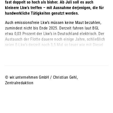
fast doppelt so hoch als bisher. Ab Juli soll es auch
kleinere Lkw’s treffen – mit Ausnahme derjenigen, die für
handwerkliche Tätigkeiten genutzt werden.
Auch emissionsfreie Lkw’s müssen keine Maut bezahlen,
zumindest nicht bis Ende 2025. Derzeit fahren laut BGL
etwa 0,03 Prozent der Lkw’s in Deutschland elektrisch. Der
Austausch der Flotte dauere noch einige Jahre, schließlich
seien E-Lkw’s derzeit noch 3,5 Mal so teuer wie mit Diesel
angetriebene. Wer seinen Laster mit Erdgas ...
© wir.unternehmen GmbH / Christian Gehl,
Zentralredaktion