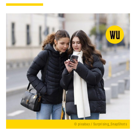
© pixabay / Surprising_SnapShots