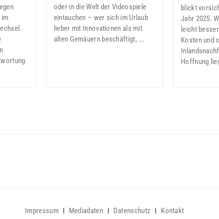
egen
oder in die Welt der Videospiele
blickt vorsic
 im
eintauchen – wer sich im Urlaub
Jahr 2025. W
echsel.
lieber mit Innovationen als mit
leicht besser
e
alten Gemäuern beschäftigt, ...
Kosten und 
m
Inlandsnachf
twortung
Hoffnung lieg
Impressum
Mediadaten
Datenschutz
Kontakt