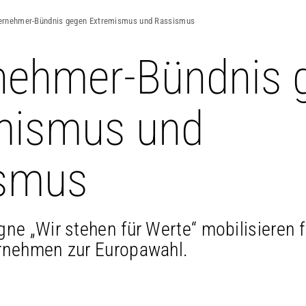
ernehmer-Bündnis gegen Extremismus und Rassismus
nehmer-Bündnis 
mismus und
smus
ne „Wir stehen für Werte“ mobilisieren 
rnehmen zur Europawahl.