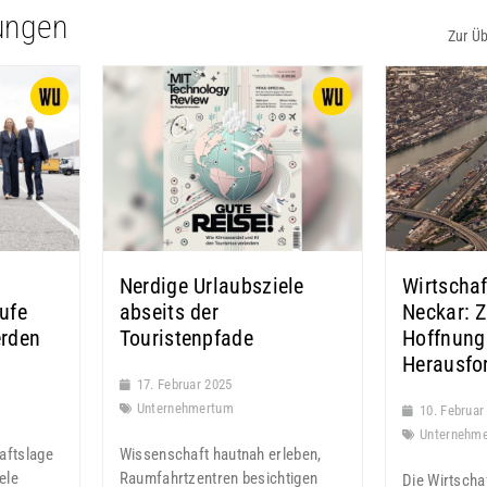
ungen
Zur Üb
Nerdige Urlaubsziele
Wirtschaf
ufe
abseits der
Neckar: 
erden
Touristenpfade
Hoffnung
Herausfo
17. Februar 2025
Unternehmertum
10. Februar
Unternehm
aftslage
Wissenschaft hautnah erleben,
ele
Raumfahrtzentren besichtigen
Die Wirtscha