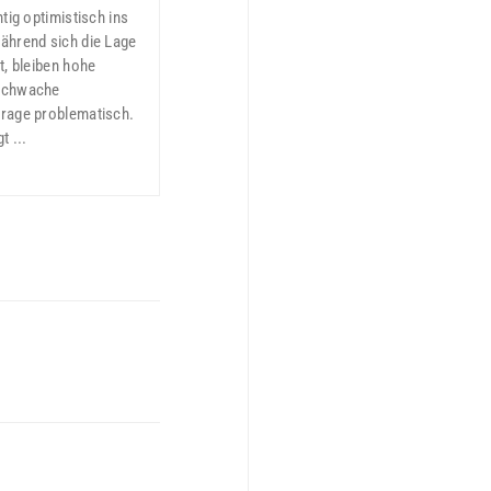
htig optimistisch ins
ährend sich die Lage
t, bleiben hohe
schwache
rage problematisch.
t ...