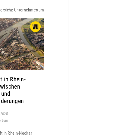
ersicht:
Unternehmertum
t in Rhein-
Zwischen
 und
rderungen
 2025
ertum
ft in Rhein-Neckar