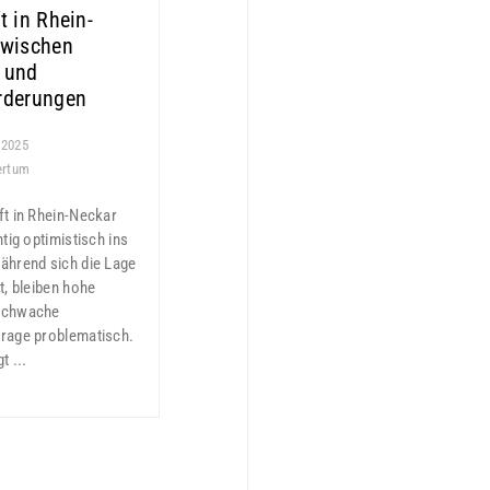
t in Rhein-
Zwischen
 und
rderungen
 2025
ertum
ft in Rhein-Neckar
htig optimistisch ins
ährend sich die Lage
t, bleiben hohe
schwache
rage problematisch.
t ...