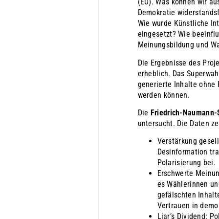
(EU). Was können wir au
Demokratie widerstands
Wie wurde Künstliche In
eingesetzt? Wie beeinflu
Meinungsbildung und W
Die Ergebnisse des Proj
erheblich. Das Superwahl
generierte Inhalte ohne
werden können.
Die
Friedrich-Naumann-S
untersucht. Die Daten ze
Verstärkung gesell
Desinformation tra
Polarisierung bei.
Erschwerte Meinun
es Wählerinnen un
gefälschten Inhalt
Vertrauen in demok
Liar’s Dividend: Po