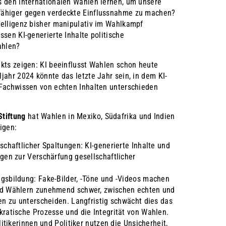
s den internationalen Wahlen lernen, um unsere
fähiger gegen verdeckte Einflussnahme zu machen?
telligenz bisher manipulativ im Wahlkampf
ssen KI-generierte Inhalte politische
ahlen?
ekts zeigen: KI beeinflusst Wahlen schon heute
jahr 2024 könnte das letzte Jahr sein, in dem KI-
 Fachwissen von echten Inhalten unterschieden
tiftung
hat Wahlen in Mexiko, Südafrika und Indien
igen:
schaftlicher Spaltungen: KI-generierte Inhalte und
gen zur Verschärfung gesellschaftlicher
gsbildung: Fake-Bilder, -Töne und -Videos machen
d Wählern zunehmend schwer, zwischen echten und
en zu unterscheiden. Langfristig schwächt dies das
ratische Prozesse und die Integrität von Wahlen.
litikerinnen und Politiker nutzen die Unsicherheit,