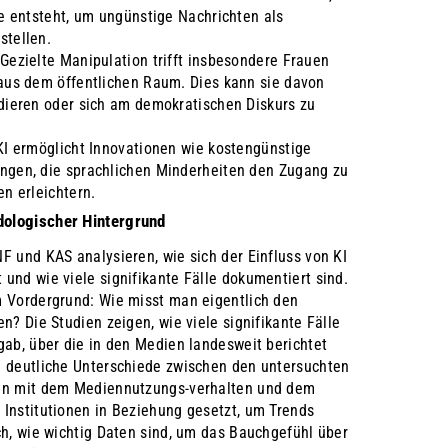
te entsteht, um ungünstige Nachrichten als
stellen.
Gezielte Manipulation trifft insbesondere Frauen
 aus dem öffentlichen Raum. Dies kann sie davon
dieren oder sich am demokratischen Diskurs zu
KI ermöglicht Innovationen wie kostengünstige
ngen, die sprachlichen Minderheiten den Zugang zu
en erleichtern.
ologischer Hintergrund
F und KAS analysieren, wie sich der Einfluss von KI
und wie viele signifikante Fälle dokumentiert sind.
m Vordergrund: Wie misst man eigentlich den
en? Die Studien zeigen, wie viele signifikante Fälle
gab, über die in den Medien landesweit berichtet
h deutliche Unterschiede zwischen den untersuchten
den mit dem Mediennutzungs-verhalten und dem
 Institutionen in Beziehung gesetzt, um Trends
ch, wie wichtig Daten sind, um das Bauchgefühl über