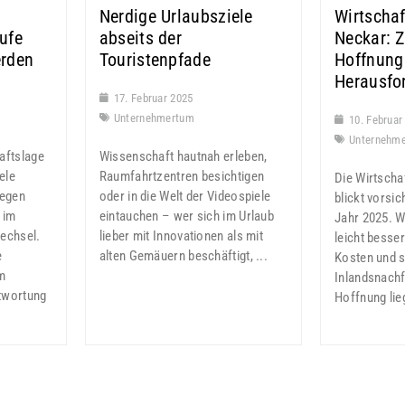
Nerdige Urlaubsziele
Wirtschaf
ufe
abseits der
Neckar: 
erden
Touristenpfade
Hoffnung
Herausfo
17. Februar 2025
Unternehmertum
10. Februar
Unternehm
aftslage
Wissenschaft hautnah erleben,
ele
Raumfahrtzentren besichtigen
Die Wirtscha
egen
oder in die Welt der Videospiele
blickt vorsic
 im
eintauchen – wer sich im Urlaub
Jahr 2025. W
echsel.
lieber mit Innovationen als mit
leicht besser
e
alten Gemäuern beschäftigt, ...
Kosten und 
m
Inlandsnachf
twortung
Hoffnung lieg